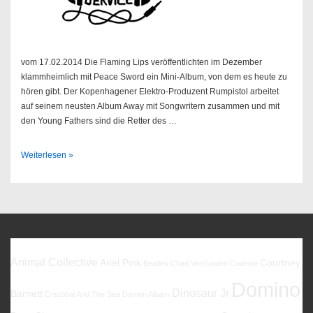
vom 17.02.2014 Die Flaming Lips veröffentlichten im Dezember
klammheimlich mit Peace Sword ein Mini-Album, von dem es heute zu
hören gibt. Der Kopenhagener Elektro-Produzent Rumpistol arbeitet
auf seinem neusten Album Away mit Songwritern zusammen und mit
den Young Fathers sind die Retter des …
Sendung
Weiterlesen »
08/2014
Favoriten
Animal Collective
Ariel Pink
Courtney
Beatles
Chad VanGaalen
Codeine
Domino
Dinosaur Jr
Barnett
Cristobal And The Sea
Damon Albarn