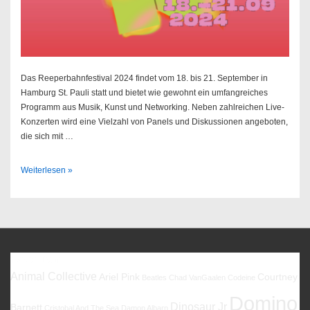
Das Reeperbahnfestival 2024 findet vom 18. bis 21. September in
Hamburg St. Pauli statt und bietet wie gewohnt ein umfangreiches
Programm aus Musik, Kunst und Networking. Neben zahlreichen Live-
Konzerten wird eine Vielzahl von Panels und Diskussionen angeboten,
die sich mit …
Reeperbahnfestival
Weiterlesen »
2024
Favoriten
Animal Collective
Ariel Pink
Courtney
Beatles
Chad VanGaalen
Codeine
Domino
Dinosaur Jr
Barnett
Cristobal And The Sea
Damon Albarn