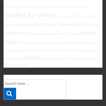
Drag City
Georgia
Elliott Smith
Flaming Lips
Foxygen
Gang Of Four
Guided By Voices
Kevin Morby
Mac
Halma
Low
Mogwai
My Bloody Valentine
Neil Young
DeMarco
Robert
Pavement
Reeperbahnfestival
Robert Forster
Pollard
Sonic Youth
Spoon
Robert Wyatt
Sebadoh
Simon Joyner
The
The Go-Betweens
Tortoise
Ty Segall
Babies
The Drums
White Fence
Woods
Woodsist
Yo La Tengo
Will Oldham
Young Fathers
Young Marble Giants
Suche
Suche
nach: