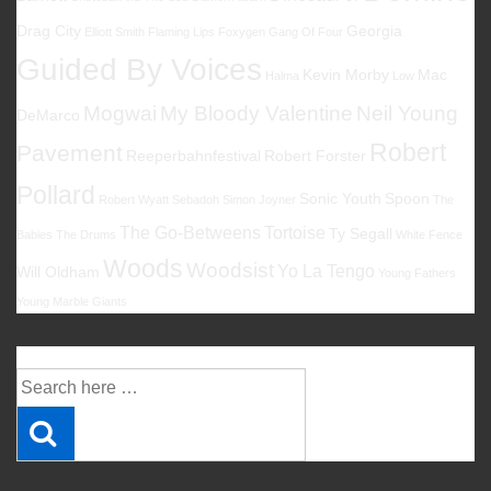
Drag City
Georgia
Elliott Smith
Flaming Lips
Foxygen
Gang Of Four
Guided By Voices
Kevin Morby
Mac
Halma
Low
Mogwai
My Bloody Valentine
Neil Young
DeMarco
Robert
Pavement
Reeperbahnfestival
Robert Forster
Pollard
Sonic Youth
Spoon
Robert Wyatt
Sebadoh
Simon Joyner
The
The Go-Betweens
Tortoise
Ty Segall
Babies
The Drums
White Fence
Woods
Woodsist
Yo La Tengo
Will Oldham
Young Fathers
Young Marble Giants
Suche
Suche
nach: