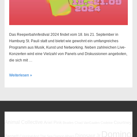
Das Reeperbahnfestival 2024 findet vom 18. bis 21. September in
Hamburg St. Pauli statt und bietet wie gewohnt ein umfangreiches
Programm aus Musik, Kunst und Networking. Neben zahlreichen Live-
Konzerten wird eine Vielzahl von Panels und Diskussionen angeboten,
die sich mit …
Reeperbahnfestival
Weiterlesen »
2024
Favoriten
Animal Collective
Ariel Pink
Courtney
Beatles
Chad VanGaalen
Codeine
Domino
Dinosaur Jr
Barnett
Cristobal And The Sea
Damon Albarn