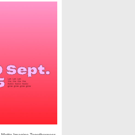
m Motto Imagine Togetherness