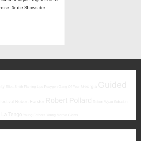
reise für die Shows der
Guided
ity
Georgia
Elliott Smith
Flaming Lips
Foxygen
Gang Of Four
Robert Pollard
estival
Robert Forster
Robert Wyatt
Sebadoh
 La Tengo
Young Fathers
Young Marble Giants