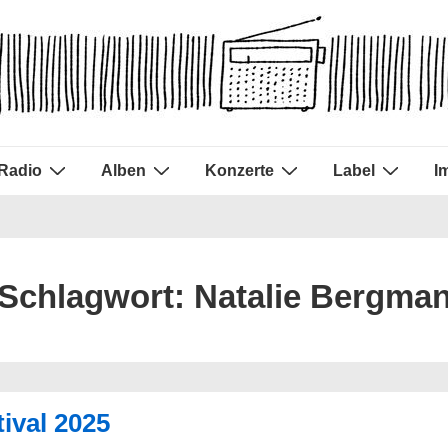
Radio
Alben
Konzerte
Label
I
Schlagwort:
Natalie Bergma
ival 2025