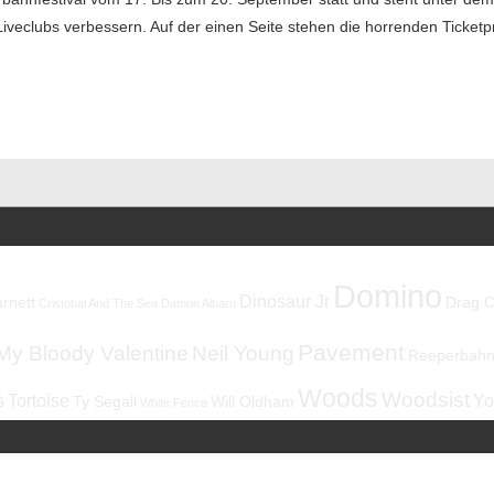
 Liveclubs verbessern. Auf der einen Seite stehen die horrenden Ticketp
Domino
Dinosaur Jr
rnett
Drag C
Cristobal And The Sea
Damon Albarn
Pavement
My Bloody Valentine
Neil Young
Reeperbahnf
Woods
Woodsist
s
Tortoise
Yo
Ty Segall
Will Oldham
White Fence