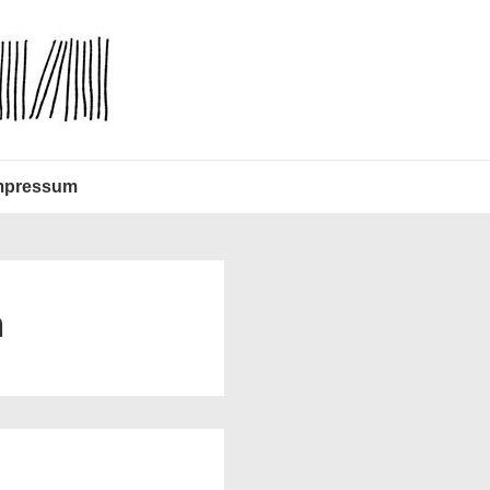
mpressum
n