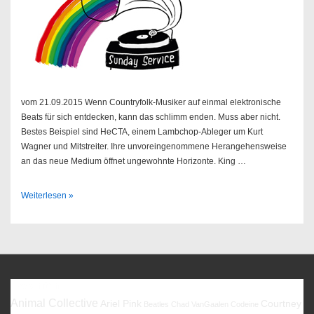
vom 21.09.2015 Wenn Countryfolk-Musiker auf einmal elektronische
Beats für sich entdecken, kann das schlimm enden. Muss aber nicht.
Bestes Beispiel sind HeCTA, einem Lambchop-Ableger um Kurt
Wagner und Mitstreiter. Ihre unvoreingenommene Herangehensweise
an das neue Medium öffnet ungewohnte Horizonte. King …
Sendung
Weiterlesen »
39/2015
Favoriten
Animal Collective
Ariel Pink
Courtney
Beatles
Chad VanGaalen
Codeine