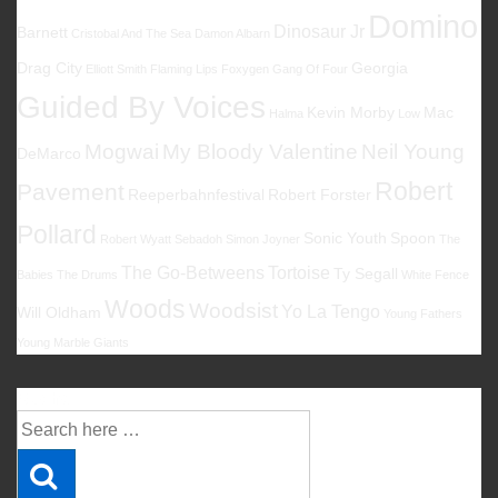
Domino
Dinosaur Jr
Barnett
Cristobal And The Sea
Damon Albarn
Drag City
Georgia
Elliott Smith
Flaming Lips
Foxygen
Gang Of Four
Guided By Voices
Kevin Morby
Mac
Halma
Low
Mogwai
My Bloody Valentine
Neil Young
DeMarco
Robert
Pavement
Reeperbahnfestival
Robert Forster
Pollard
Sonic Youth
Spoon
Robert Wyatt
Sebadoh
Simon Joyner
The
The Go-Betweens
Tortoise
Ty Segall
Babies
The Drums
White Fence
Woods
Woodsist
Yo La Tengo
Will Oldham
Young Fathers
Young Marble Giants
Suche
Suche
nach: