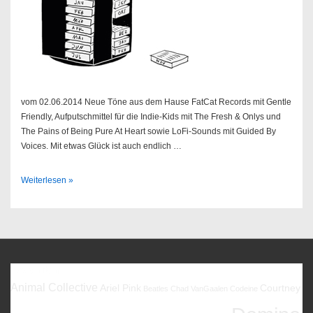
vom 02.06.2014 Neue Töne aus dem Hause FatCat Records mit Gentle
Friendly, Aufputschmittel für die Indie-Kids mit The Fresh & Onlys und
The Pains of Being Pure At Heart sowie LoFi-Sounds mit Guided By
Voices. Mit etwas Glück ist auch endlich …
Sendung
Weiterlesen »
23/2014
Favoriten
Animal Collective
Ariel Pink
Courtney
Beatles
Chad VanGaalen
Codeine