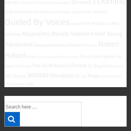
Domino
Dinosaur Jr
Barnett
Cristobal And The Sea
Damon Albarn
Drag City
Georgia
Elliott Smith
Flaming Lips
Foxygen
Gang Of Four
Guided By Voices
Kevin Morby
Mac
Halma
Low
Mogwai
My Bloody Valentine
Neil Young
DeMarco
Robert
Pavement
Reeperbahnfestival
Robert Forster
Pollard
Sonic Youth
Spoon
Robert Wyatt
Sebadoh
Simon Joyner
The
The Go-Betweens
Tortoise
Ty Segall
Babies
The Drums
White Fence
Woods
Woodsist
Yo La Tengo
Will Oldham
Young Fathers
Young Marble Giants
Suche
Suche
nach: