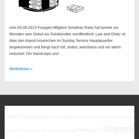
vom 04.08.2014 Foxygen-Mitglied Jonathan Rado hat bereits vor
Monaten sein Debut als Solokünstler veröffentlicht. Law and Order ist
über den Import inzwischen im Sunday Service Hauptquartier
angekommen und klingt nach lofi, sixties, weirdness und vor allem
reduziert. Die Handclaps und …
Sendung
Weiterlesen »
32/2014
Favoriten
Animal Collective
Ariel Pink
Courtney
Beatles
Chad VanGaalen
Codeine
Domino
Dinosaur Jr
Barnett
Cristobal And The Sea
Damon Albarn