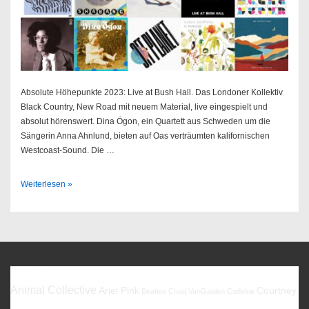
Absolute Höhepunkte 2023: Live at Bush Hall. Das Londoner Kollektiv
Black Country, New Road mit neuem Material, live eingespielt und
absolut hörenswert. Dina Ögon, ein Quartett aus Schweden um die
Sängerin Anna Ahnlund, bieten auf Oas verträumten kalifornischen
Westcoast-Sound. Die …
Best
Weiterlesen »
Of
2023
Favoriten
Animal Collective
Ariel Pink
Courtney
Beatles
Chad VanGaalen
Codeine