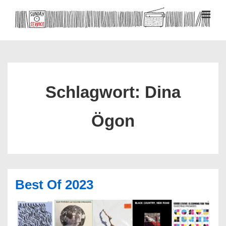
↓
Zum
MEN
Inhalt
Hauptnavigation
Schlagwort:
Dina
Ögon
Best Of 2023