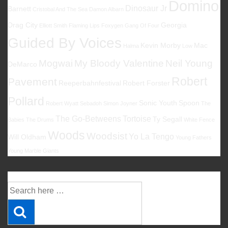
Domino
Dinosaur Jr
Barnett
Cristobal And The Sea
Damon Albarn
Drag City
Georgia
Elliott Smith
Flaming Lips
Foxygen
Gang Of Four
Guided By Voices
Kevin Morby
Mac
Halma
Low
Mogwai
My Bloody Valentine
Neil Young
DeMarco
Robert
Pavement
Reeperbahnfestival
Robert Forster
Pollard
Sonic Youth
Spoon
Robert Wyatt
Sebadoh
Simon Joyner
The
The Go-Betweens
Tortoise
Ty Segall
Babies
The Drums
White Fence
Woods
Woodsist
Yo La Tengo
Will Oldham
Young Fathers
Young Marble Giants
Suche
Suche
nach: