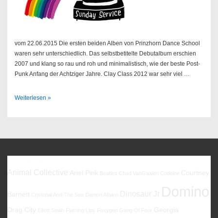
vom 22.06.2015 Die ersten beiden Alben von Prinzhorn Dance School
waren sehr unterschiedlich. Das selbstbetitelte Debutalbum erschien
2007 und klang so rau und roh und minimalistisch, wie der beste Post-
Punk Anfang der Achtziger Jahre. Clay Class 2012 war sehr viel …
Sendung
Weiterlesen »
26/2015
Favoriten
Animal Collective
Ariel Pink
Courtney
Beatles
Chad VanGaalen
Codeine
Domino
Dinosaur Jr
Barnett
Cristobal And The Sea
Damon Albarn
Drag City
Georgia
Elliott Smith
Flaming Lips
Foxygen
Gang Of Four