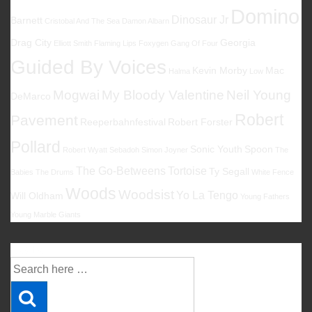
Domino
Dinosaur Jr
Barnett
Cristobal And The Sea
Damon Albarn
Drag City
Georgia
Elliott Smith
Flaming Lips
Foxygen
Gang Of Four
Guided By Voices
Kevin Morby
Mac
Halma
Low
Mogwai
My Bloody Valentine
Neil Young
DeMarco
Robert
Pavement
Reeperbahnfestival
Robert Forster
Pollard
Sonic Youth
Spoon
Robert Wyatt
Sebadoh
Simon Joyner
The
The Go-Betweens
Tortoise
Ty Segall
Babies
The Drums
White Fence
Woods
Woodsist
Yo La Tengo
Will Oldham
Young Fathers
Young Marble Giants
Suche
Suche
nach: