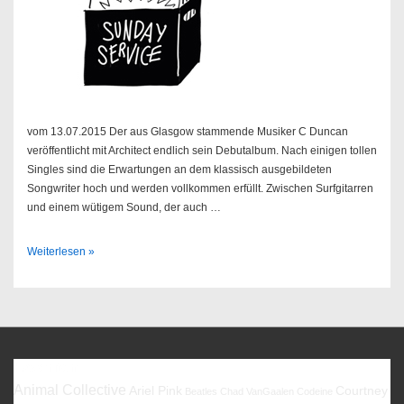
vom 13.07.2015 Der aus Glasgow stammende Musiker C Duncan
veröffentlicht mit Architect endlich sein Debutalbum. Nach einigen tollen
Singles sind die Erwartungen an dem klassisch ausgebildeten
Songwriter hoch und werden vollkommen erfüllt. Zwischen Surfgitarren
und einem wütigem Sound, der auch …
Sendung
Weiterlesen »
29/2015
Favoriten
Animal Collective
Ariel Pink
Courtney
Beatles
Chad VanGaalen
Codeine