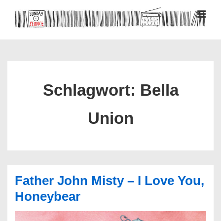
↓
Zum
MEN
Inhalt
Hauptnavigation
Schlagwort:
Bella
Union
Father John Misty – I Love You,
Honeybear