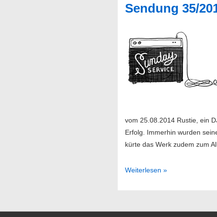
Sendung 35/20
@
Astra
Stube
vom 25.08.2014 Rustie, ein 
Erfolg. Immerhin wurden sein
kürte das Werk zudem zum 
Sendung
Weiterlesen »
35/2014