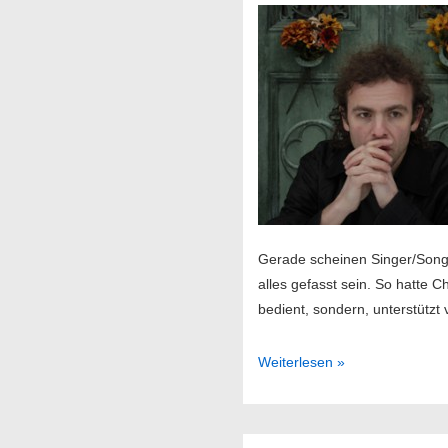
Gerade scheinen Singer/Songwr
alles gefasst sein. So hatte 
bedient, sondern, unterstützt
Amen
Weiterlesen »
Dunes
//
15.09.2014