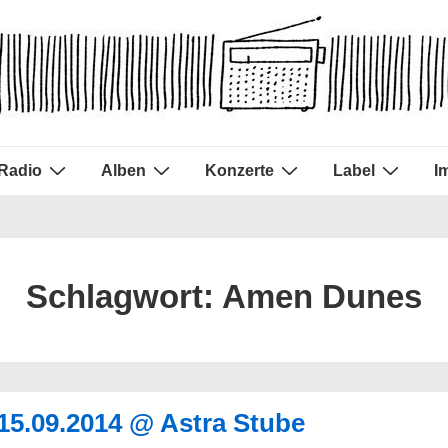
Radio
Alben
Konzerte
Label
I
Schlagwort:
Amen Dunes
15.09.2014 @ Astra Stube