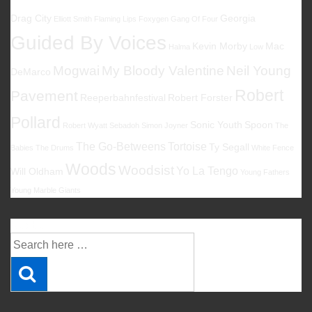
Drag City
Georgia
Elliott Smith
Flaming Lips
Foxygen
Gang Of Four
Guided By Voices
Kevin Morby
Mac
Halma
Low
Mogwai
My Bloody Valentine
Neil Young
DeMarco
Robert
Pavement
Reeperbahnfestival
Robert Forster
Pollard
Sonic Youth
Spoon
Robert Wyatt
Sebadoh
Simon Joyner
The
The Go-Betweens
Tortoise
Ty Segall
Babies
The Drums
White Fence
Woods
Woodsist
Yo La Tengo
Will Oldham
Young Fathers
Young Marble Giants
Suche
Suche
nach: