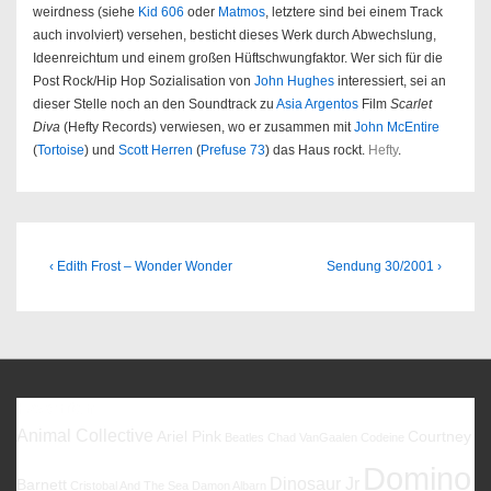
weirdness (siehe
Kid 606
oder
Matmos
, letztere sind bei einem Track
auch involviert) versehen, besticht dieses Werk durch Abwechslung,
Ideenreichtum und einem großen Hüftschwungfaktor. Wer sich für die
Post Rock/Hip Hop Sozialisation von
John Hughes
interessiert, sei an
dieser Stelle noch an den Soundtrack zu
Asia Argentos
Film
Scarlet
Diva
(Hefty Records) verwiesen, wo er zusammen mit
John McEntire
(
Tortoise
) und
Scott Herren
(
Prefuse 73
) das Haus rockt.
Hefty
.
Beitragsnavigation
Previous
Next
‹ Edith Frost – Wonder Wonder
Sendung 30/2001 ›
Post
Post
is
is
Favoriten
Animal Collective
Ariel Pink
Courtney
Beatles
Chad VanGaalen
Codeine
Domino
Dinosaur Jr
Barnett
Cristobal And The Sea
Damon Albarn