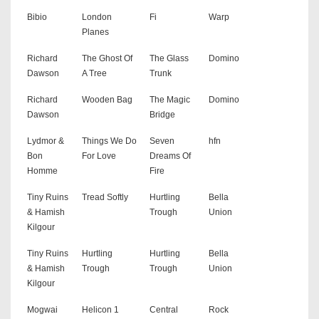
Bibio
London
Fi
Warp
Planes
Richard
The Ghost Of
The Glass
Domino
Dawson
A Tree
Trunk
Richard
Wooden Bag
The Magic
Domino
Dawson
Bridge
Lydmor &
Things We Do
Seven
hfn
Bon
For Love
Dreams Of
Homme
Fire
Tiny Ruins
Tread Softly
Hurtling
Bella
& Hamish
Trough
Union
Kilgour
Tiny Ruins
Hurtling
Hurtling
Bella
& Hamish
Trough
Trough
Union
Kilgour
Mogwai
Helicon 1
Central
Rock