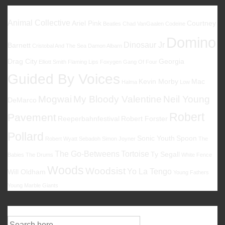
Favoriten
Animal Collective
Ariel Pink
Courtney
Beatles
Chad VanGaalen
Codeine
Domino
Dinosaur Jr
Barnett
Cristobal And The Sea
Damon Albarn
Drag City
Georgia
Elliott Smith
Flaming Lips
Foxygen
Gang Of Four
Guided By Voices
Kevin Morby
Mac
Halma
Low
Mogwai
My Bloody Valentine
Neil Young
DeMarco
Robert
Pavement
Reeperbahnfestival
Robert Forster
Pollard
Sonic Youth
Spoon
Robert Wyatt
Sebadoh
Simon Joyner
The
The Go-Betweens
Tortoise
Ty Segall
Babies
The Drums
White Fence
Woods
Woodsist
Yo La Tengo
Will Oldham
Young Fathers
Young Marble Giants
Suche
Suche