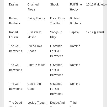
Dralms
Crushed
Shook
Full Time
10.12@Moloto
Pleats
Hobby
Buffalo
String Theory
Fresh From
Buffalo
Brothers
The Horn
Brothers
Robert
Disaster In
Songs To
Tapete
12.12@Knust
Forster
Motion
Play
The Go-
I Need Two
G Stands
Domino
Betweens
Heads
For Go-
Betweens
The Go-
Eight Pictures
G Stands
Domino
Betweens
For Go-
Betweens
The Go-
Cattle And
G Stands
Domino
Betweens
Cane
For Go-
Betweens
The Dead
Let Me Trough
Dodge And
Third