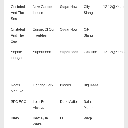
Cristobal
New Carlton
Sugar Now
City
12.12@Knust
And The
House
Slang
Sea
Cristobal
Sunset Of Our
Sugar Now
City
And The
Troubles
Slang
Sea
Sophie
Supermoon
Supermoon
Caroline
13.12@Kampna
Hunger
---------------
------------------
----------------
-------------
------------------
---
--
-----
Roots
Fighting For?
Bleeds
Big Dada
Manuva
SPC ECO
Let It Be
Dark Matter
Saint
Always
Marie
Bibio
Bewley In
Fi
Warp
White