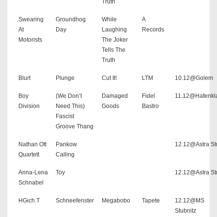
Truth
Swearing
Groundhog
While
A
At
Day
Laughing
Records
Motorists
The Joker
Tells The
Truth
Blurt
Plunge
Cut It!
LTM
10.12@Golem
Boy
(We Don’t
Damaged
Fidel
11.12@Hafenkl
Division
Need This)
Goods
Bastro
Fascist
Groove Thang
Nathan Ott
Pankow
12.12@Astra S
Quartett
Calling
Anna-Lena
Toy
12.12@Astra S
Schnabel
HGich.T
Schneefenster
Megabobo
Tapete
12.12@MS
Stubnitz