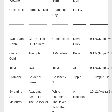
Weather
Burn
Man
CocoRosie
Forget Me Not
Heartache
Lost Girl
City
---------------
------------------
----------------
-------------
------------------
---
--
-----
Two Bears
Get The Hell
Comeocean
Devil
9.12@Molotow
North
Out Of Here
Duck
Gwilym
Triumph
A Paradise
Brille
9.12@Mojo Clu
Gold
Ibeyi
Oya
Ibeyi
XL
9.12@Mojo Clu
Erdmöbel
Goldener
Geschenk +
Jippie!
10.12@Knust
Stern
3
Swearing
Academy
While
A
10.12@Astra S
At
Award For
Laughing
Records
Motorists
The Best Actor
The Joker
Tells The