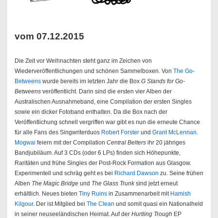
vom 07.12.2015
Die Zeit vor Weihnachten steht ganz im Zeichen von
Wiederveröffentlichungen und schönen Sammelboxen. Von
The Go-
Betweens
wurde bereits im letzten Jahr die Box
G Stands for Go-
Betweens
veröffentlicht. Darin sind die ersten vier Alben der
Australischen Ausnahmeband, eine Compilation der ersten Singles
sowie ein dicker Fotoband enthalten. Da die Box nach der
Veröffentlichung schnell vergriffen war gibt es nun die erneute Chance
für alle Fans des Singwriterduos
Robert Forster
und
Grant McLennan
.
Mogwai
feiern mit der Compilation
Central Belters
ihr 20 jähriges
Bandjubiläum. Auf 3 CDs (oder 6 LPs) finden sich Höhepunkte,
Raritäten und frühe Singles der Post-Rock Formation aus Glasgow.
Experimentell und schräg geht es bei
Richard Dawson
zu. Seine frühen
Alben
The Magic Bridge
und
The Glass Trunk
sind jetzt erneut
erhältlich. Neues bieten
Tiny Ruins
in Zusammenarbeit mit
Hamish
Kilgour
. Der ist Mitglied bei
The Clean
und somit quasi ein Nationalheld
in seiner neuseeländischen Heimat. Auf der
Hurtling Trough
EP