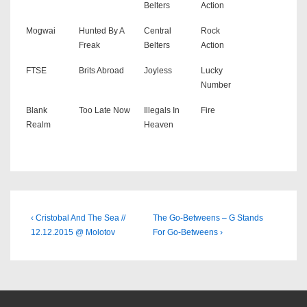
Belters
Action
Mogwai
Hunted By A
Central
Rock
Freak
Belters
Action
FTSE
Brits Abroad
Joyless
Lucky
Number
Blank
Too Late Now
Illegals In
Fire
Realm
Heaven
Beitragsnavigation
Previous
Next
‹ Cristobal And The Sea //
The Go-Betweens – G Stands
Post
Post
12.12.2015 @ Molotov
For Go-Betweens ›
is
is