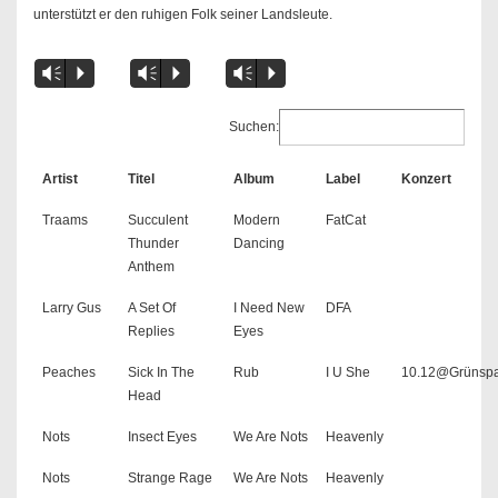
unterstützt er den ruhigen Folk seiner Landsleute.
Vm
P
Vm
P
Vm
P
Suchen:
Artist
Titel
Album
Label
Konzert
Traams
Succulent
Modern
FatCat
Thunder
Dancing
Anthem
Larry Gus
A Set Of
I Need New
DFA
Replies
Eyes
Peaches
Sick In The
Rub
I U She
10.12@Grünsp
Head
Nots
Insect Eyes
We Are Nots
Heavenly
Nots
Strange Rage
We Are Nots
Heavenly