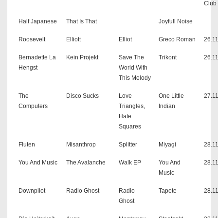
Club
Half Japanese
That Is That
Joyfull Noise
Roosevelt
Elliott
Elliot
Greco Roman
26.1
Bernadette La
Kein Projekt
Save The
Trikont
26.1
Hengst
World With
This Melody
The
Disco Sucks
Love
One Little
27.1
Computers
Triangles,
Indian
Hate
Squares
Fluten
Misanthrop
Splitter
Miyagi
28.1
You And Music
The Avalanche
Walk EP
You And
28.1
Music
Downpilot
Radio Ghost
Radio
Tapete
28.1
Ghost