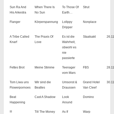
Sun Ra And
When There Is
To Those Of
Strut
His Arkestra
No Sun
Earth…
Flanger
Körperspannung
Lollppy
Nonplace
Dripper
A Tribe Called
The Praxis Of
Es ist die
Staatsakt
26.1
Knarf
Love
Wahrheit,
obwohl es
nie
passierte
Fettes Brot
Meine Stimme
Teenager
FBS
28.1
vom Mars
Tom Liwa uns
Wir sind die
Umsonst &
Grand Hotel
30.1
Flowerpornoes
Beatles
Draussen
Van Cleef
Beat
Cast A Shadow
Look
Domino
Happening
Around
!!!
Till The Money
As If
Warp