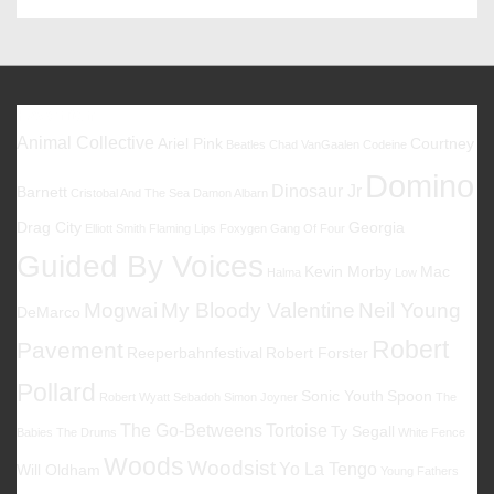
Favoriten
Animal Collective
Ariel Pink
Courtney
Beatles
Chad VanGaalen
Codeine
Domino
Dinosaur Jr
Barnett
Cristobal And The Sea
Damon Albarn
Drag City
Georgia
Elliott Smith
Flaming Lips
Foxygen
Gang Of Four
Guided By Voices
Kevin Morby
Mac
Halma
Low
Mogwai
My Bloody Valentine
Neil Young
DeMarco
Robert
Pavement
Reeperbahnfestival
Robert Forster
Pollard
Sonic Youth
Spoon
Robert Wyatt
Sebadoh
Simon Joyner
The
The Go-Betweens
Tortoise
Ty Segall
Babies
The Drums
White Fence
Woods
Woodsist
Yo La Tengo
Will Oldham
Young Fathers