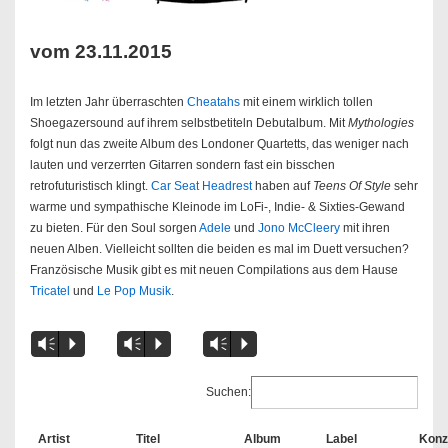
vom 23.11.2015
Im letzten Jahr überraschten
Cheatahs
mit einem wirklich tollen
Shoegazersound auf ihrem selbstbetiteln Debutalbum. Mit
Mythologies
folgt nun das zweite Album des Londoner Quartetts, das weniger nach
lauten und verzerrten Gitarren sondern fast ein bisschen
retrofuturistisch klingt.
Car Seat Headrest
haben auf
Teens Of Style
sehr
warme und sympathische Kleinode im LoFi-, Indie- & Sixties-Gewand
zu bieten. Für den Soul sorgen
Adele
und
Jono McCleery
mit ihren
neuen Alben. Vielleicht sollten die beiden es mal im Duett versuchen?
Französische Musik gibt es mit neuen Compilations aus dem Hause
Tricatel
und
Le Pop Musik
.
Vm
P
Vm
P
Vm
P
Suchen:
Artist
Titel
Album
Label
Konz