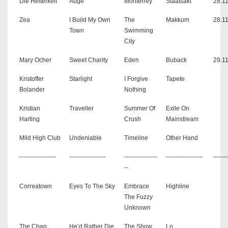
Die Heiterkeit
Auge
Monterrey
Staatsakt
28.1
Zea
I Build My Own
The
Makkum
28.1
Town
Swimming
City
Mary Ocher
Sweet Charity
Eden
Buback
29.1
Kristoffer
Starlight
I Forgive
Tapete
Bolander
Nothing
Kristian
Traveller
Summer Of
Exile On
Harting
Crush
Mainstream
Mild High Club
Undeniable
Timeline
Other Hand
------------------
------------------
----------------
------------------
-------
--
Correatown
Eyes To The Sky
Embrace
Highline
The Fuzzy
Unknown
The Chap
He’d Rather Die,
The Show
Lo