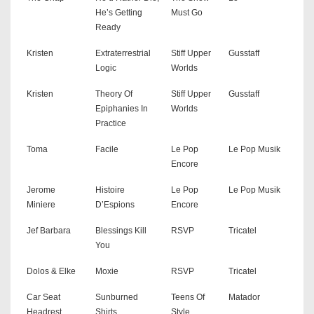
He’s Getting
Must Go
Ready
Kristen
Extraterrestrial
Stiff Upper
Gusstaff
Logic
Worlds
Kristen
Theory Of
Stiff Upper
Gusstaff
Epiphanies In
Worlds
Practice
Toma
Facile
Le Pop
Le Pop Musik
Encore
Jerome
Histoire
Le Pop
Le Pop Musik
Miniere
D’Espions
Encore
Jef Barbara
Blessings Kill
RSVP
Tricatel
You
Dolos & Elke
Moxie
RSVP
Tricatel
Car Seat
Sunburned
Teens Of
Matador
Headrest
Shirts
Style