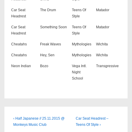
Car Seat
The Drum
Teens Of
Matador
Headrest
Style
Car Seat
Something Soon
Teens Of
Matador
Headrest
Style
Cheatahs
Freak Waves
Mythologies
Wichita
Cheatahs
Hey, Sen
Mythologies
Wichita
Neon Indian
Bozo
Vega Intl.
Transgressive
Night
School
Beitragsnavigation
Previous
Next
‹ Half Japanese // 25.11.2015 @
Car Seat Headrest –
Post
Post
Monkeys Music Club
Teens Of Style ›
is
is