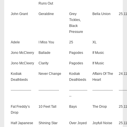
Runs Out
John Grant
Geraldine
Grey
Bella Union
25.
Tickles,
Black
Pressure
Adele
I Miss You
25
XL
Jono McCleery
Ballade
Pagodes
If Music
Jono McCleery
Clarity
Pagodes
If Music
Kodiak
Never Change
Kodiak
Affairs Of The
24.1
Deathbeds
Deathbeds
Heart
------------------
------------------
----------------
------------------
-------
--
Fat Freddy’s
10 Feet Tall
Bays
The Drop
25.1
Drop
Half Japanese
Shining Star
Over Joyed
Joyfull Noise
25.1