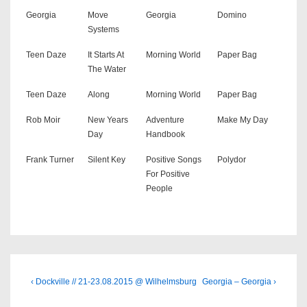
Georgia
Move
Georgia
Domino
Systems
Teen Daze
It Starts At
Morning World
Paper Bag
The Water
Teen Daze
Along
Morning World
Paper Bag
Rob Moir
New Years
Adventure
Make My Day
Day
Handbook
Frank Turner
Silent Key
Positive Songs
Polydor
For Positive
People
Beitragsnavigation
Previous
Next
‹ Dockville // 21-23.08.2015 @ Wilhelmsburg
Georgia – Georgia ›
Post
Post