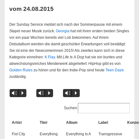
vom 24.08.2015
Der Sunday Service meldet sich nach der Sommerpause mit einem
Stapel neuer Musik zurück.
Georgia
hat mit ihren ersten beiden Singles
vor ein paar Wochen bereits viel Lob bekommen. Auf ihrem
Debutalbum werden die damit geschürten Erwartungen voll bestätigt:
Sie ist eine der Newcomerinnen 2015! Als zweites kann sich in diese
Kategorie einreihen:
K.Flay
. Mit
Life Is A Dog
hat sie ein buntes und
abwechslungsreiches Meisterwerk abgeliefert. HipHop gibt es von
Golden Rules
zu hören und für den Indie-Pop sind heute
Teen Daze
zuständig.
Vm
P
Vm
P
Vm
P
Suchen:
Artist
Titel
Album
Label
Konze
Fist City
Everything
Everything Is A
Transgressive