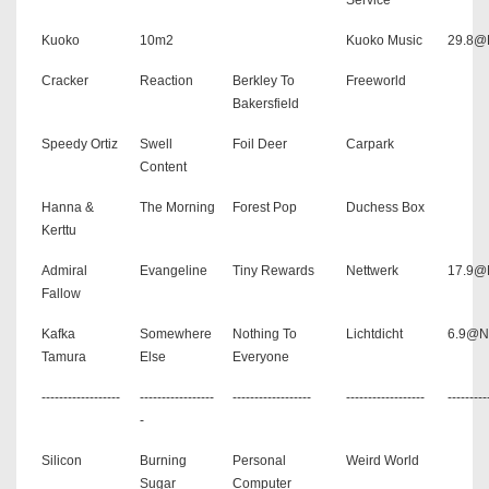
Kuoko
10m2
Kuoko Music
29.8@P
Cracker
Reaction
Berkley To
Freeworld
Bakersfield
Speedy Ortiz
Swell
Foil Deer
Carpark
Content
Hanna &
The Morning
Forest Pop
Duchess Box
Kerttu
Admiral
Evangeline
Tiny Rewards
Nettwerk
17.9@
Fallow
Kafka
Somewhere
Nothing To
Lichtdicht
6.9@N
Tamura
Else
Everyone
------------------
-----------------
------------------
------------------
---------
-
Silicon
Burning
Personal
Weird World
Sugar
Computer