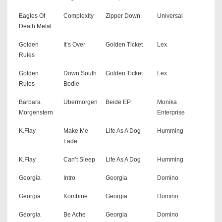
Eagles Of
Complexity
Zipper Down
Universal
Death Metal
Golden
It’s Over
Golden Ticket
Lex
Rules
Golden
Down South
Golden Ticket
Lex
Rules
Bodie
Barbara
Übermorgen
Beide EP
Monika
Morgenstern
Enterprise
K.Flay
Make Me
Life As A Dog
Humming
Fade
K.Flay
Can’t Sleep
Life As A Dog
Humming
Georgia
Intro
Georgia
Domino
Georgia
Kombine
Georgia
Domino
Georgia
Be Ache
Georgia
Domino