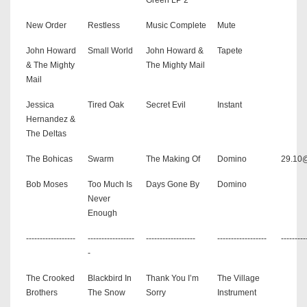
New Order
Restless
Music Complete
Mute
John Howard
Small World
John Howard &
Tapete
& The Mighty
The Mighty Mail
Mail
Jessica
Tired Oak
Secret Evil
Instant
Hernandez &
The Deltas
The Bohicas
Swarm
The Making Of
Domino
29.10
Bob Moses
Too Much Is
Days Gone By
Domino
Never
Enough
------------------
-----------------
------------------
------------------
---------
-
The Crooked
Blackbird In
Thank You I’m
The Village
Brothers
The Snow
Sorry
Instrument