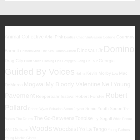
is
is
Favoriten
Animal Collective
Ariel Pink
Courtney
Beatles
Chad VanGaalen
Codeine
Domino
Dinosaur Jr
Barnett
Cristobal And The Sea
Damon Albarn
Drag City
Georgia
Elliott Smith
Flaming Lips
Foxygen
Gang Of Four
Guided By Voices
Kevin Morby
Mac
Halma
Low
Mogwai
My Bloody Valentine
Neil Young
DeMarco
Robert
Pavement
Reeperbahnfestival
Robert Forster
Pollard
Sonic Youth
Spoon
Robert Wyatt
Sebadoh
Simon Joyner
The
The Go-Betweens
Tortoise
Ty Segall
Babies
The Drums
White Fence
Woods
Woodsist
Yo La Tengo
Will Oldham
Young Fathers
Young Marble Giants