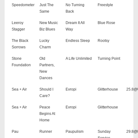
Speedometer
Just The
No Turning
Freestyle
Same
Back
Leeroy
New Music
Dream It All
Blue Rose
Stagger
Biz Blues
Way
The Black
Lucky
Endless Sleep
Rootsy
Sorrows
Charm
Stone
Old
A Life Unlimited
Turning Point
Foundation
Partners,
New
Dances
Sea + Air
Should I
Evropi
Glitterhouse
25.8
Care?
Sea + Air
Peace
Evropi
Glitterhouse
Begins At
Home
Pau
Runner
Paupulism
Sunday
29.8@P
Service