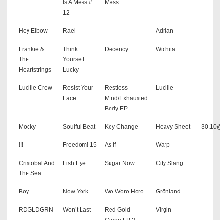
Is A Mess #
Mess
12
Hey Elbow
Rael
Adrian
Frankie &
Think
Decency
Wichita
The
Yourself
Heartstrings
Lucky
Lucille Crew
Resist Your
Restless
Lucille
Face
Mind/Exhausted
Body EP
Mocky
Soulful Beat
Key Change
Heavy Sheet
30.10
!!!
Freedom! 15
As If
Warp
Cristobal And
Fish Eye
Sugar Now
City Slang
The Sea
Boy
New York
We Were Here
Grönland
RDGLDGRN
Won’t Last
Red Gold
Virgin
Green LP 2