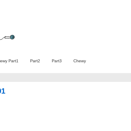
iew: Chewy Part1 Part2 Part3 Chewy
01