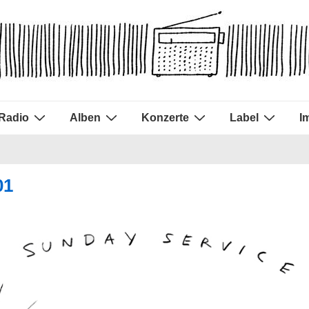
Radio
Alben
Konzerte
Label
I
01