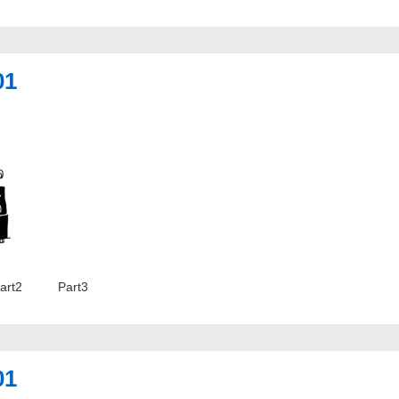
01
 Part2 Part3
01