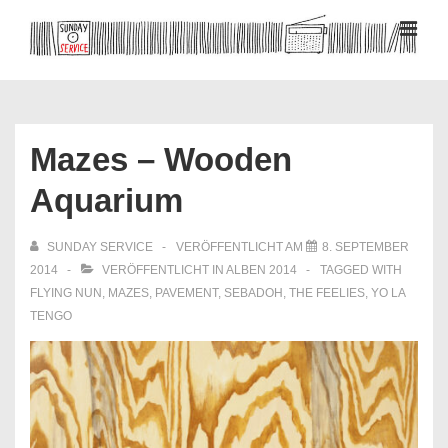
↓
Zum
MEN
Inhalt
Hauptnavigation
Mazes – Wooden
Aquarium
SUNDAY SERVICE
VERÖFFENTLICHT AM
8. SEPTEMBER
2014
VERÖFFENTLICHT IN
ALBEN 2014
TAGGED WITH
FLYING NUN
,
MAZES
,
PAVEMENT
,
SEBADOH
,
THE FEELIES
,
YO LA
TENGO