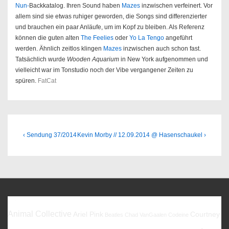
Nun-
Backkatalog. Ihren Sound haben
Mazes
inzwischen verfeinert. Vor
allem sind sie etwas ruhiger geworden, die Songs sind differenzierter
und brauchen ein paar Anläufe, um im Kopf zu bleiben. Als Referenz
können die guten alten
The Feelies
oder
Yo La Tengo
angeführt
werden. Ähnlich zeitlos klingen
Mazes
inzwischen auch schon fast.
Tatsächlich wurde
Wooden Aquarium
in New York aufgenommen und
vielleicht war im Tonstudio noch der Vibe vergangener Zeiten zu
spüren.
FatCat
Beitragsnavigation
Previous
Next
‹ Sendung 37/2014
Kevin Morby // 12.09.2014 @ Hasenschaukel ›
Post
Post
is
is
Favoriten
Animal Collective
Ariel Pink
Courtney
Beatles
Chad VanGaalen
Codeine