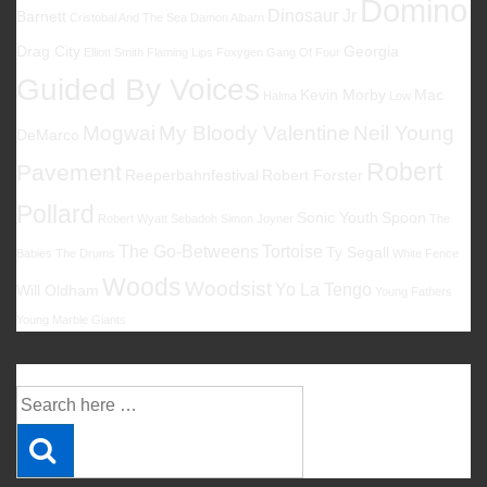
Domino
Dinosaur Jr
Barnett
Cristobal And The Sea
Damon Albarn
Drag City
Georgia
Elliott Smith
Flaming Lips
Foxygen
Gang Of Four
Guided By Voices
Kevin Morby
Mac
Halma
Low
Mogwai
My Bloody Valentine
Neil Young
DeMarco
Robert
Pavement
Reeperbahnfestival
Robert Forster
Pollard
Sonic Youth
Spoon
Robert Wyatt
Sebadoh
Simon Joyner
The
The Go-Betweens
Tortoise
Ty Segall
Babies
The Drums
White Fence
Woods
Woodsist
Yo La Tengo
Will Oldham
Young Fathers
Young Marble Giants
Suche
Suche
nach: