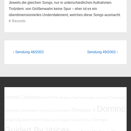
Jeweils die gleichen Songs, nur in unterschiedlichen Aufnahmen.
Trotzdem: von Größenwahn keine Spur – eher ist es ein
überdimensioniertes Understatement, welches diese Songs ausmacht.
K Records
Beitragsnavigation
Previous
Next
‹ Sendung 48/2002
Sendung 49/2002 ›
Post
Post
is
is
Favoriten
Animal Collective
Ariel Pink
Courtney
Beatles
Chad VanGaalen
Codeine
Domino
Dinosaur Jr
Barnett
Cristobal And The Sea
Damon Albarn
Drag City
Georgia
Elliott Smith
Flaming Lips
Foxygen
Gang Of Four
Guided By Voices