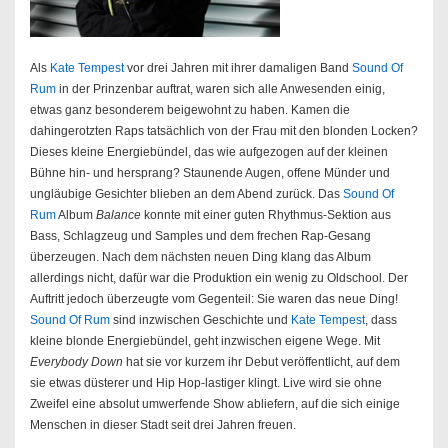
Als
Kate Tempest
vor drei Jahren mit ihrer damaligen Band
Sound Of
Rum
in der Prinzenbar auftrat, waren sich alle Anwesenden einig,
etwas ganz besonderem beigewohnt zu haben. Kamen die
dahingerotzten Raps tatsächlich von der Frau mit den blonden Locken?
Dieses kleine Energiebündel, das wie aufgezogen auf der kleinen
Bühne hin- und hersprang? Staunende Augen, offene Münder und
ungläubige Gesichter blieben an dem Abend zurück. Das
Sound Of
Rum
Album
Balance
konnte mit einer guten Rhythmus-Sektion aus
Bass, Schlagzeug und Samples und dem frechen Rap-Gesang
überzeugen. Nach dem nächsten neuen Ding klang das Album
allerdings nicht, dafür war die Produktion ein wenig zu Oldschool. Der
Auftritt jedoch überzeugte vom Gegenteil: Sie waren das neue Ding!
Sound Of Rum
sind inzwischen Geschichte und
Kate Tempest
, dass
kleine blonde Energiebündel, geht inzwischen eigene Wege. Mit
Everybody Down
hat sie vor kurzem ihr Debut veröffentlicht, auf dem
sie etwas düsterer und Hip Hop-lastiger klingt. Live wird sie ohne
Zweifel eine absolut umwerfende Show abliefern, auf die sich einige
Menschen in dieser Stadt seit drei Jahren freuen.