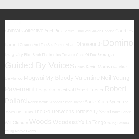
Favoriten
Animal Collective
Ariel Pink
Courtney
Beatles
Chad VanGaalen
Codeine
Domino
Dinosaur Jr
Barnett
Cristobal And The Sea
Damon Albarn
Drag City
Georgia
Elliott Smith
Flaming Lips
Foxygen
Gang Of Four
Guided By Voices
Kevin Morby
Mac
Halma
Low
Mogwai
My Bloody Valentine
Neil Young
DeMarco
Robert
Pavement
Reeperbahnfestival
Robert Forster
Pollard
Sonic Youth
Spoon
Robert Wyatt
Sebadoh
Simon Joyner
The
The Go-Betweens
Tortoise
Ty Segall
Babies
The Drums
White Fence
Woods
Woodsist
Yo La Tengo
Will Oldham
Young Fathers
Young Marble Giants