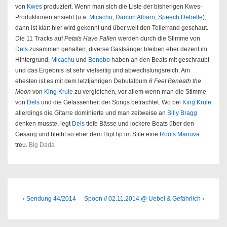
von
Kwes
produziert. Wenn man sich die Liste der bisherigen Kwes-
Produktionen ansieht (u.a.
Micachu
,
Damon Albarn
,
Speech Debelle
),
dann ist klar: hier wird gekonnt und über weit den Tellerrand geschaut.
Die 11 Tracks auf
Petals Have Fallen
werden durch die Stimme von
Dels
zusammen gehalten, diverse Gastsänger bleiben eher dezent im
Hintergrund,
Micachu
und
Bonobo
haben an den Beats mit geschraubt
und das Ergebnis ist sehr vielseitig und abwechslungsreich. Am
ehesten ist es mit dem letztjährigen Debutalbum
6 Feet Beneath the
Moon
von
King Krule
zu vergleichen, vor allem wenn man die Stimme
von
Dels
und die Gelassenheit der Songs betrachtet. Wo bei
King Krule
allerdings die Gitarre dominierte und man zeitweise an
Billy Bragg
denken musste, legt
Dels
tiefe Bässe und lockere Beats über den
Gesang und bleibt so eher dem HipHip im Stile eine
Roots Manuva
treu.
Big Dada
Beitragsnavigation
Previous
Next
‹ Sendung 44/2014
Spoon // 02.11.2014 @ Uebel & Gefährlich ›
Post
Post
is
is