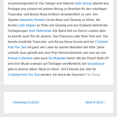
zusammengesetzt ist. Der Sänger und Gitarrist
João Seixas
stammt aus
Portugal und scheint mit seinem Bezug zu Brasilien für den mächtigen
Tropicalia- und Bossa Nova-Einfluss verantwortlich zu sein. Der
Spanier
Alejandro Romero
ist am Bass und Gesang zu hören, die
Korsin
Leïla Séguin
an Flöte und Gesang und aus England stammt der
Schlagzeuger
Josh Oldershaw
. Die Band lebt zur Zeit in London aber
es könnte auch Rio de Janeiro, San Francisco oder New York sein. Der
bereits erwähnte Tropicalia- und Bossa Nova-Sound wird bei
Cristobal
And The Sea
mit ganz viel Liebe für warme Melodien der 60er Jahre
umhüllt, dazu gesellt sich eine Pop-Verschrobenheit, wie man sie von
Animal Collective
oder auch
Os Mutantes
kennt. Mit der
Peach Bells EP
wird ihre Musik erstmals auf Tonträger veröffentlicht, bei
Soundcloud
gibt es diverse ältere Stück zu hören. 2015 könnte das Jahr für
Cristobal And The Sea
werden. Ich drück die Daumen!
City Slang
Beitragsnavigation
Previous
Next
‹ Sendung 51/2014
Best of 2014 ›
Post
Post
is
is