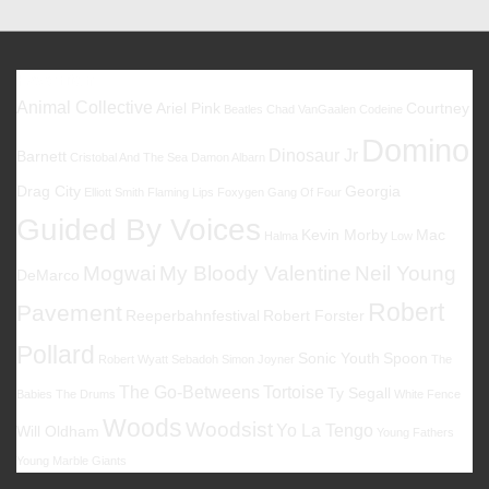
Favoriten
Animal Collective
Ariel Pink
Courtney
Beatles
Chad VanGaalen
Codeine
Domino
Dinosaur Jr
Barnett
Cristobal And The Sea
Damon Albarn
Drag City
Georgia
Elliott Smith
Flaming Lips
Foxygen
Gang Of Four
Guided By Voices
Kevin Morby
Mac
Halma
Low
Mogwai
My Bloody Valentine
Neil Young
DeMarco
Robert
Pavement
Reeperbahnfestival
Robert Forster
Pollard
Sonic Youth
Spoon
Robert Wyatt
Sebadoh
Simon Joyner
The
The Go-Betweens
Tortoise
Ty Segall
Babies
The Drums
White Fence
Woods
Woodsist
Yo La Tengo
Will Oldham
Young Fathers
Young Marble Giants