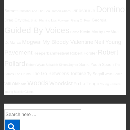
Domino
Dinosaur Jr
Barnett
Cristobal And The Sea
Damon Albarn
Drag City
Georgia
Elliott Smith
Flaming Lips
Foxygen
Gang Of Four
Guided By Voices
Kevin Morby
Mac
Halma
Low
Mogwai
My Bloody Valentine
Neil Young
DeMarco
Robert
Pavement
Reeperbahnfestival
Robert Forster
Pollard
Sonic Youth
Spoon
Robert Wyatt
Sebadoh
Simon Joyner
The
The Go-Betweens
Tortoise
Ty Segall
Babies
The Drums
White Fence
Woods
Woodsist
Yo La Tengo
Will Oldham
Young Fathers
Young Marble Giants
Suche
Suche
nach: