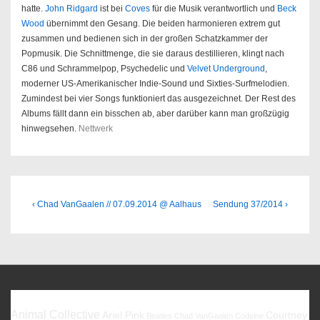
hatte.
John Ridgard
ist bei
Coves
für die Musik verantwortlich und
Beck
Wood
übernimmt den Gesang. Die beiden harmonieren extrem gut
zusammen und bedienen sich in der großen Schatzkammer der
Popmusik. Die Schnittmenge, die sie daraus destillieren, klingt nach
C86 und Schrammelpop, Psychedelic und
Velvet Underground
,
moderner US-Amerikanischer Indie-Sound und Sixties-Surfmelodien.
Zumindest bei vier Songs funktioniert das ausgezeichnet. Der Rest des
Albums fällt dann ein bisschen ab, aber darüber kann man großzügig
hinwegsehen.
Nettwerk
Beitragsnavigation
Previous
Next
‹ Chad VanGaalen // 07.09.2014 @ Aalhaus
Sendung 37/2014 ›
Post
Post
is
is
Favoriten
Animal Collective
Ariel Pink
Courtney
Beatles
Chad VanGaalen
Codeine