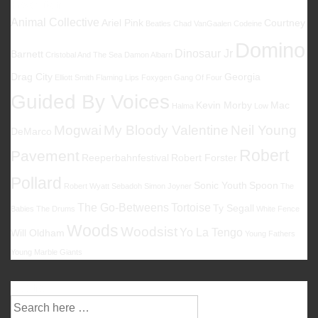
Favoriten
Animal Collective
Ariel Pink
Courtney
Beatles
Chad VanGaalen
Codeine
Domino
Dinosaur Jr
Barnett
Cristobal And The Sea
Damon Albarn
Drag City
Georgia
Elliott Smith
Flaming Lips
Foxygen
Gang Of Four
Guided By Voices
Kevin Morby
Mac
Halma
Low
Mogwai
My Bloody Valentine
Neil Young
DeMarco
Robert
Pavement
Reeperbahnfestival
Robert Forster
Pollard
Sonic Youth
Spoon
Robert Wyatt
Sebadoh
Simon Joyner
The
The Go-Betweens
Tortoise
Ty Segall
Babies
The Drums
White Fence
Woods
Woodsist
Yo La Tengo
Will Oldham
Young Fathers
Young Marble Giants
Suche
Suche
nach: