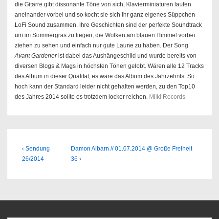
die Gitarre gibt dissonante Töne von sich, Klavierminiaturen laufen
aneinander vorbei und so kocht sie sich ihr ganz eigenes Süppchen
LoFi Sound zusammen. Ihre Geschichten sind der perfekte Soundtrack
um im Sommergras zu liegen, die Wolken am blauen Himmel vorbei
ziehen zu sehen und einfach nur gute Laune zu haben. Der Song
Avant Gardener
ist dabei das Aushängeschild und wurde bereits von
diversen Blogs & Mags in höchsten Tönen gelobt. Wären alle 12 Tracks
des Album in dieser Qualität, es wäre das Album des Jahrzehnts. So
hoch kann der Standard leider nicht gehalten werden, zu den Top10
des Jahres 2014 sollte es trotzdem locker reichen.
Milk! Records
Beitragsnavigation
Previous
Next
‹ Sendung
Damon Albarn // 01.07.2014 @ Große Freiheit
Post
Post
26/2014
36 ›
is
is