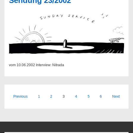
Sendung 23/2002
vom 10.06.2002 Interview: Nitrada
Seitennummerierung
Previous
1
2
3
4
5
6
Next
der
Beiträge