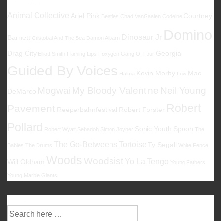
Favoriten
Animal Collective
Ariel Pink
Courtney
Beatles
Chad VanGaalen
Codeine
Domino
Dinosaur Jr
Barnett
Cristobal And The Sea
Damon Albarn
Drag City
Georgia
Elliott Smith
Flaming Lips
Foxygen
Gang Of Four
Guided By Voices
Kevin Morby
Mac
Halma
Low
Mogwai
My Bloody Valentine
Neil Young
DeMarco
Robert
Pavement
Reeperbahnfestival
Robert Forster
Pollard
Sonic Youth
Spoon
Robert Wyatt
Sebadoh
Simon Joyner
The
The Go-Betweens
Tortoise
Ty Segall
Babies
The Drums
White Fence
Woods
Woodsist
Yo La Tengo
Will Oldham
Young Fathers
Young Marble Giants
Suche
Suche
nach: