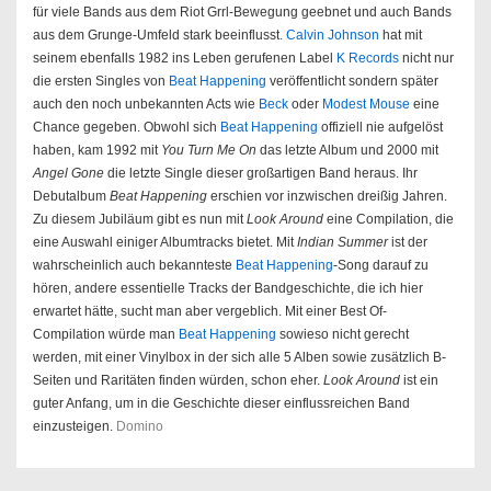
für viele Bands aus dem Riot Grrl-Bewegung geebnet und auch Bands
aus dem Grunge-Umfeld stark beeinflusst.
Calvin Johnson
hat mit
seinem ebenfalls 1982 ins Leben gerufenen Label
K Records
nicht nur
die ersten Singles von
Beat Happening
veröffentlicht sondern später
auch den noch unbekannten Acts wie
Beck
oder
Modest Mouse
eine
Chance gegeben. Obwohl sich
Beat Happening
offiziell nie aufgelöst
haben, kam 1992 mit
You Turn Me On
das letzte Album und 2000 mit
Angel Gone
die letzte Single dieser großartigen Band heraus. Ihr
Debutalbum
Beat Happening
erschien vor inzwischen dreißig Jahren.
Zu diesem Jubiläum gibt es nun mit
Look Around
eine Compilation, die
eine Auswahl einiger Albumtracks bietet. Mit
Indian Summer
ist der
wahrscheinlich auch bekannteste
Beat Happening
-Song darauf zu
hören, andere essentielle Tracks der Bandgeschichte, die ich hier
erwartet hätte, sucht man aber vergeblich. Mit einer Best Of-
Compilation würde man
Beat Happening
sowieso nicht gerecht
werden, mit einer Vinylbox in der sich alle 5 Alben sowie zusätzlich B-
Seiten und Raritäten finden würden, schon eher.
Look Around
ist ein
guter Anfang, um in die Geschichte dieser einflussreichen Band
einzusteigen.
Domino