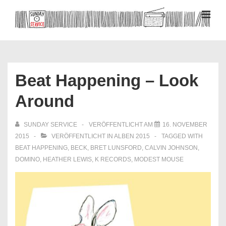
↓
Zum
MEN
Inhalt
Hauptnavigation
Beat Happening – Look
Around
SUNDAY SERVICE
VERÖFFENTLICHT AM
16. NOVEMBER
2015
VERÖFFENTLICHT IN
ALBEN 2015
TAGGED WITH
BEAT HAPPENING
,
BECK
,
BRET LUNSFORD
,
CALVIN JOHNSON
,
DOMINO
,
HEATHER LEWIS
,
K RECORDS
,
MODEST MOUSE