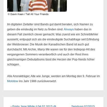
Im digitalen Zeitalter sind Bands gut damit beraten, sich Namen zu
geben die eindeutig im Netz zu finden sind.
Alvvays
haben das in
diesem Fall ziemlich clever gemacht. Was zuerst wie ein Schreibfehler
aussieht, entpuppt sich als die eindeutigste Suchabfrage seit Erfindung
der Webbrowser. Die Musik der Kanadischen Band ist auch gut
durchdacht. Mit
Archie, Marry Me
waren sie für den Indiepop-Hit des
vergangenen Sommers verantwortlich und auch der Rest ihres
gleichnamigen Debutalbums lässt die Herzen der Pop-Nerds höher
schlagen.
Alle Anorakträger, Alte wie Junge, werden am Montag den 9. Februar im
Molotow
ins Jahr 1986 zurückversetzt.
Previous
Next
‹ Emily Jane White // 04.02.2015 @
Sendung 07/2015