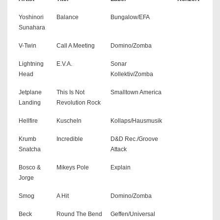
Yoshinori
Balance
Bungalow/EFA
Sunahara
V-Twin
Call A Meeting
Domino/Zomba
Lightning
E.V.A.
Sonar
Head
Kollektiv/Zomba
Jetplane
This Is Not
Smalltown America
Landing
Revolution Rock
Hellfire
Kuscheln
Kollaps/Hausmusik
Krumb
Incredible
D&D Rec./Groove
Snatcha
Attack
Bosco &
Mikeys Pole
Explain
Jorge
Smog
A Hit
Domino/Zomba
Beck
Round The Bend
Geffen/Universal