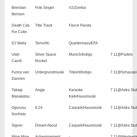
Brendan
Folk Singer
V2/Zomba
Benson
Death Cab
Title Track
Fierce Panda
For Cutie
DJ Wally
Terrorific
Quartermass/EFA
Utah
Silver Space
Munich/Indigo
7.11@Pudels
Caroll
Rocket
Funny van
Untergrundmusik
Trikont/Indigo
7.11@Schauspi
Dannen
Takagi
Angje
Karaoke
7.11@Astra Stu
Masakatsu
Kalk/Hausmusik
Ogurusu
6:24
Carpark/Hausmusik
7.11@Astra Stu
Norihide
Signer
Dream About
Carpark/Hausmusik
7.11@Astra Stu
Mine Mine
Acheminement
-
7.11@Westwer