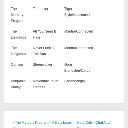
The
Tequester
Tiger
Mercury
Style/Hausmusik
Program
The
All You Need Is
Mantra/Connected
Delgados
Hate
The
Never Look At
Mantra/Connected
Delgados
The Sun
Canyon
Sleepwalker
Gern
Blandsten/Cargo
Benjamin
Novembre Toute
Labels/Virgin
Biolay
L'annee
Beitragsnavigation
Previous
Next
‹ The Mercury Program – A Data Learn
Ikara Colt – Chat And