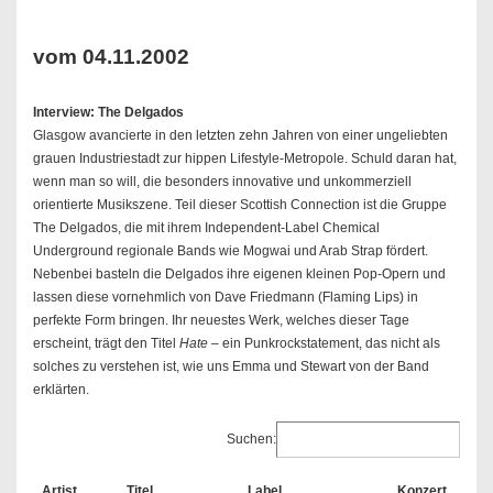
vom 04.11.2002
Interview: The Delgados
Glasgow avancierte in den letzten zehn Jahren von einer ungeliebten
grauen Industriestadt zur hippen Lifestyle-Metropole. Schuld daran hat,
wenn man so will, die besonders innovative und unkommerziell
orientierte Musikszene. Teil dieser Scottish Connection ist die Gruppe
The Delgados, die mit ihrem Independent-Label Chemical
Underground regionale Bands wie Mogwai und Arab Strap fördert.
Nebenbei basteln die Delgados ihre eigenen kleinen Pop-Opern und
lassen diese vornehmlich von Dave Friedmann (Flaming Lips) in
perfekte Form bringen. Ihr neuestes Werk, welches dieser Tage
erscheint, trägt den Titel
Hate
– ein Punkrockstatement, das nicht als
solches zu verstehen ist, wie uns Emma und Stewart von der Band
erklärten.
Suchen:
Artist
Titel
Label
Konzert