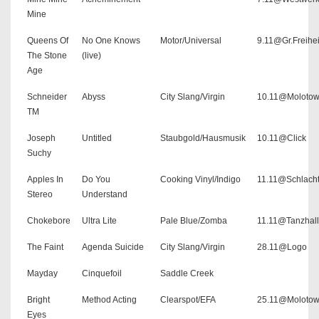
Mine
Queens Of
No One Knows
Motor/Universal
9.11@Gr.Freihe
The Stone
(live)
Age
Schneider
Abyss
City Slang/Virgin
10.11@Moloto
TM
Joseph
Untitled
Staubgold/Hausmusik
10.11@Click
Suchy
Apples In
Do You
Cooking Vinyl/Indigo
11.11@Schlacht
Stereo
Understand
Chokebore
Ultra Lite
Pale Blue/Zomba
11.11@Tanzhal
The Faint
Agenda Suicide
City Slang/Virgin
28.11@Logo
Mayday
Cinquefoil
Saddle Creek
Bright
Method Acting
Clearspot/EFA
25.11@Moloto
Eyes