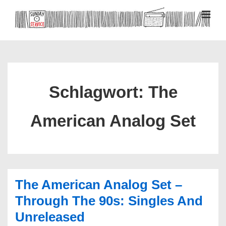
↓
Zum
MEN
Inhalt
Hauptnavigation
Schlagwort:
The
American Analog Set
The American Analog Set –
Through The 90s: Singles And
Unreleased