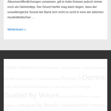
Albumveröffentlichungen vorweisen, gilt in Indie-Kreisen jedoch immer
noch als Geheimtipp. Der Grund hierfür mag darin liegen, dass der
unaufdringliche Sound der Band sich nicht so recht in eine der üblichen
musikstilistischen …
The
Weiterlesen »
American
Analog
Set
–
Through
The
Favoriten
90s:
Animal Collective
Ariel Pink
Courtney
Beatles
Chad VanGaalen
Codeine
Singles
Domino
And
Dinosaur Jr
Barnett
Cristobal And The Sea
Damon Albarn
Unreleased
Drag City
Georgia
Elliott Smith
Flaming Lips
Foxygen
Gang Of Four
Guided By Voices
Kevin Morby
Mac
Halma
Low
Mogwai
My Bloody Valentine
Neil Young
DeMarco