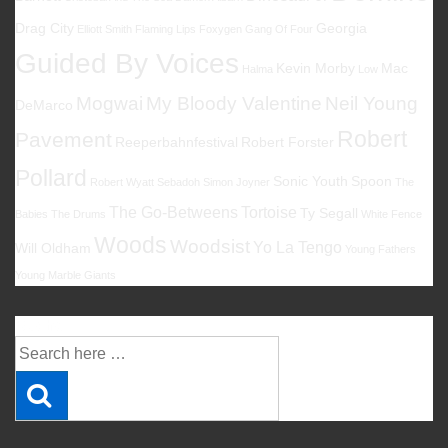
Drag City
Georgia
Elliott Smith
Flaming Lips
Foxygen
Gang Of Four
Guided By Voices
Kevin Morby
Mac
Halma
Low
Mogwai
My Bloody Valentine
Neil Young
DeMarco
Robert
Pavement
Reeperbahnfestival
Robert Forster
Pollard
Sonic Youth
Spoon
Robert Wyatt
Sebadoh
Simon Joyner
The
The Go-Betweens
Tortoise
Ty Segall
Babies
The Drums
White Fence
Woods
Woodsist
Yo La Tengo
Will Oldham
Young Fathers
Young Marble Giants
Suche
Suche
nach: