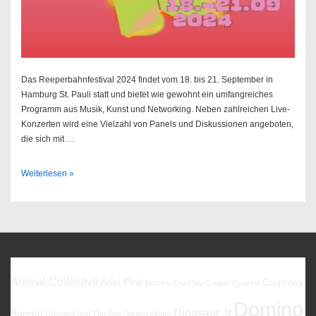
Das Reeperbahnfestival 2024 findet vom 18. bis 21. September in
Hamburg St. Pauli statt und bietet wie gewohnt ein umfangreiches
Programm aus Musik, Kunst und Networking. Neben zahlreichen Live-
Konzerten wird eine Vielzahl von Panels und Diskussionen angeboten,
die sich mit …
Reeperbahnfestival
Weiterlesen »
2024
Favoriten
Animal Collective
Ariel Pink
Courtney
Beatles
Chad VanGaalen
Codeine
Domino
Dinosaur Jr
Barnett
Cristobal And The Sea
Damon Albarn