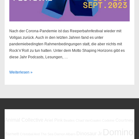
Nach der Corona-Pandemie ist das Reeperbahnfestival wieder mit
Vollgas zurück. Auch in den letzten Jahren fand es unter
pandemiebedingten Rahmenbedingungen statt, die aber nichts mit
Rock’n’Roll zu tun hatten. Unter dem Motto Shaping Horizons gibt es
diese Jahr Podcasts, Lesungen, …
Reeperbahnfestival
Weiterlesen »
2023
Favoriten
Animal Collective
Ariel Pink
Courtney
Beatles
Chad VanGaalen
Codeine
Domino
Dinosaur Jr
Barnett
Cristobal And The Sea
Damon Albarn