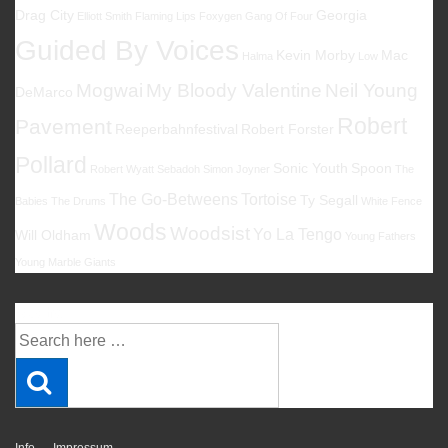
Drag City
Georgia
Elliott Smith
Flaming Lips
Foxygen
Gang Of Four
Guided By Voices
Kevin Morby
Mac
Halma
Low
Mogwai
My Bloody Valentine
Neil Young
DeMarco
Robert
Pavement
Reeperbahnfestival
Robert Forster
Pollard
Sonic Youth
Spoon
Robert Wyatt
Sebadoh
Simon Joyner
The
The Go-Betweens
Tortoise
Ty Segall
Babies
The Drums
White Fence
Woods
Woodsist
Yo La Tengo
Will Oldham
Young Fathers
Young Marble Giants
Suche
Suche
nach: