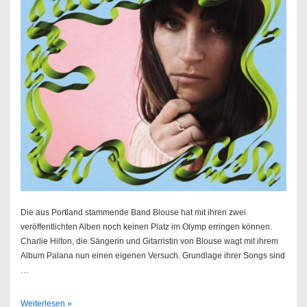
Die aus Portland stammende Band Blouse hat mit ihren zwei
veröffentlichten Alben noch keinen Platz im Olymp erringen können.
Charlie Hilton, die Sängerin und Gitarristin von Blouse wagt mit ihrem
Album Palana nun einen eigenen Versuch. Grundlage ihrer Songs sind
…
Charlie
Weiterlesen »